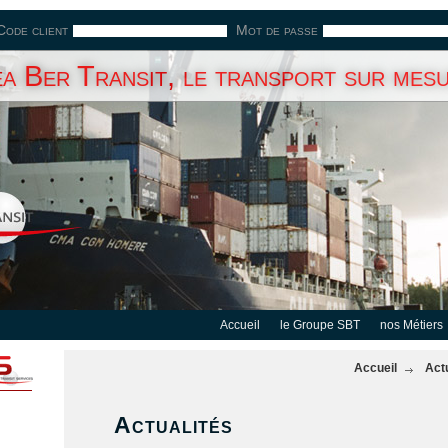
Code client
Mot de passe
a Ber Transit, le transport sur mes
Accueil
le Groupe SBT
nos Métiers
Accueil
Act
Actualités