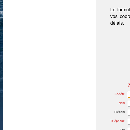
Le formu
vos coor
délais.
Z
Société
Nom
Prénom
Téléphone
Fax