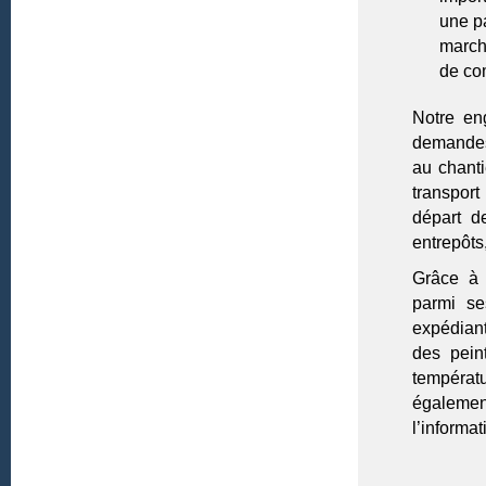
une pa
marcha
de c
Notre en
demandes 
au chant
transport
départ d
entrepôts
Grâce à 
parmi se
expédiant
des peint
températ
égalemen
l’informat