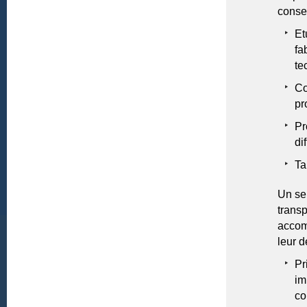
consei
Et
fa
te
Co
pr
Pr
di
Ta
Un ser
trans
accom
leur d
Pr
im
co