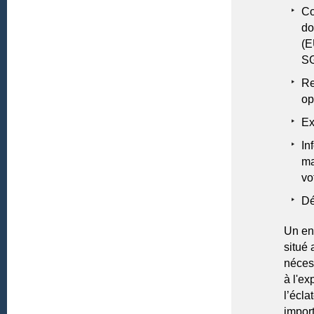
Co
do
(E
SG
Re
op
Ex
In
ma
vo
Dé
Un en
situé 
néces
à l'ex
l’écl
import