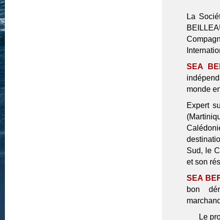
La Soci
BEILLEA
Compagn
Internatio
SEA BE
indépend
monde ent
Expert su
(Martini
Calédoni
destinati
Sud, le C
et son ré
SEA BE
bon dér
marchand
Le pr